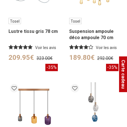
Tosel
Tosel
Lustre tissu gris 78 cm
Suspension ampoule
déco ampoule 70 cm
Voir les avis
Voir les avis
209.95€
189.80€
323.00€
292.00€
Carte cadeau
-35%
-35%