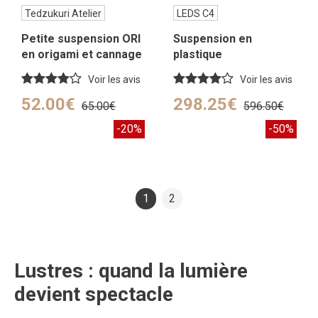
Tedzukuri Atelier
LEDS C4
Petite suspension ORI
Suspension en
en origami et cannage
plastique
Voir les avis
Voir les avis
52.00€
298.25€
65.00€
596.50€
-20%
-50%
1
2
Lustres : quand la lumière
devient spectacle