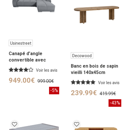
Usinestreet
Canapé d’angle
Decowood
convertible avec
Banc en bois de sapin
coffre en tissu – Gris
Voir les avis
vieilli 140x45cm
– Angle Droit
949.00€
999.00€
Voir les avis
-5%
239.99€
419.99€
-43%