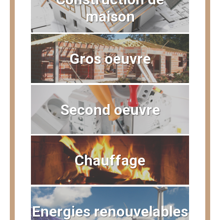
maison
Gros oeuvre
Second oeuvre
Chauffage
Energies renouvelables