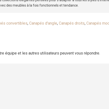
s collections élégantes pensées pour s’adapter à tous les styles d’intéri
avec des meubles à la fois fonctionnels et tendance.
és convertibles
,
Canapés d'angle
,
Canapés droits
,
Canapés mod
otre équipe et les autres utilisateurs peuvent vous répondre.