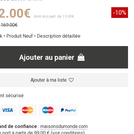
2.00€
-10%
dont éco part. de 13.00€
1169.00€
k • Produit Neuf •
Description détaillée
Ajouter au panier
Ajouter à ma liste
t sécurisé
nd de confiance
:
maisonsdumonde.com
 port à partir de 99.00 € (
voir conditions
)