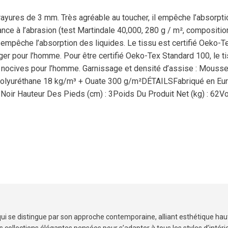
ayures de 3 mm. Très agréable au toucher, il empêche l’absorpti
ce à l’abrasion (test Martindale 40,000, 280 g / m², compositio
êche l’absorption des liquides. Le tissu est certifié Oeko-Tex, 
r pour l’homme. Pour être certifié Oeko-Tex Standard 100, le ti
 nocives pour l’homme. Garnissage et densité d’assise : Mouss
Polyuréthane 18 kg/m³ + Ouate 300 g/m²DÉTAILSFabriqué en E
 Noir Hauteur Des Pieds (cm) : 3Poids Du Produit Net (kg) : 62Vo
 se distingue par son approche contemporaine, alliant esthétique hau