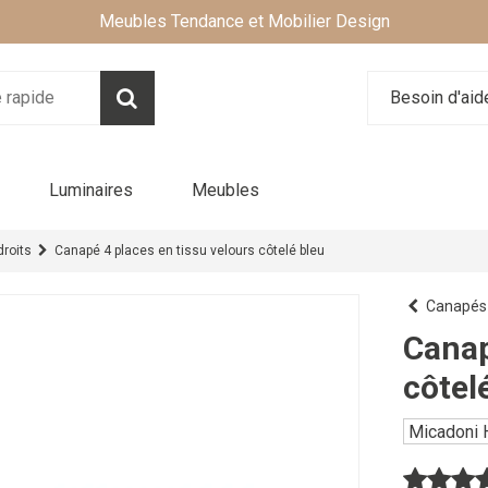
Meubles Tendance et Mobilier Design
Besoin d'ai
Luminaires
Meubles
roits
Canapé 4 places en tissu velours côtelé bleu
Canapés 
Canap
côtel
Micadoni