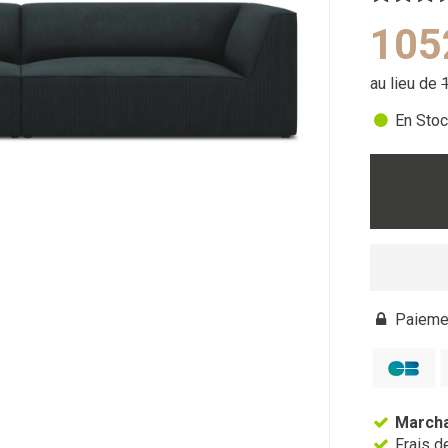
105
au lieu de
En Stoc
Paiemen
Marcha
Frais de