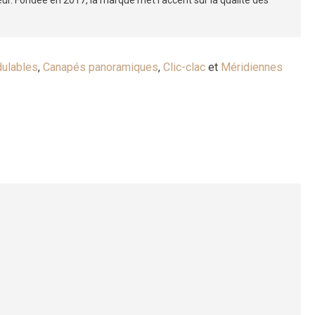
eur. Fondée en 2017, la marque met l’accent sur la qualité des
ulables
,
Canapés panoramiques
,
Clic-clac
et
Méridiennes