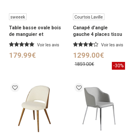
sweeek
Courtois Laville
Table basse ovale bois
Canapé d’angle
de manguier et
gauche 4 places tissu
placage pierre noire
gris et graphite
Voir les avis
Voir les avis
179.99€
1299.00€
1859.00€
-30%