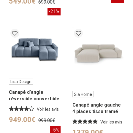
549.00€
699.00€
-21%
Lisa Design
Canapé d’angle
Sia Home
réversible convertible
Canapé angle gauche
4 places en tissu bleu
Voir les avis
4 places tissu tramé
ardoise
toucher doux beige
949.00€
999.00€
Voir les avis
-5%
1379.00€