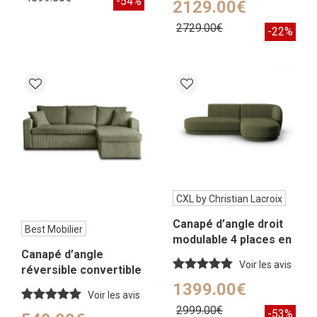
-54%
2129.00€
2729.00€
-22%
CXL by Christian Lacroix
Canapé d’angle droit
Best Mobilier
modulable 4 places en
Canapé d’angle
tissu chenille vert
Voir les avis
réversible convertible
chiné
4 places en velours
1399.00€
Voir les avis
côtelé vert
2999.00€
-53%