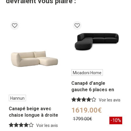
devraient vous plaire :
Micadoni Home
Canapé d’angle
gauche 6 places en
tissu chenille noir
Hannun
Voir les avis
Canapé beige avec
1619.00€
chaise longue à droite
1799.00€
-10%
250 x 148 cm
Voir les avis