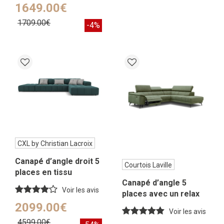
1649.00€
1709.00€
-4%
CXL by Christian Lacroix
Canapé d’angle droit 5
Courtois Laville
places en tissu
Canapé d’angle 5
velours pétrole
Voir les avis
places avec un relax
électrique tissu vert
2099.00€
Voir les avis
olive
4599.00€