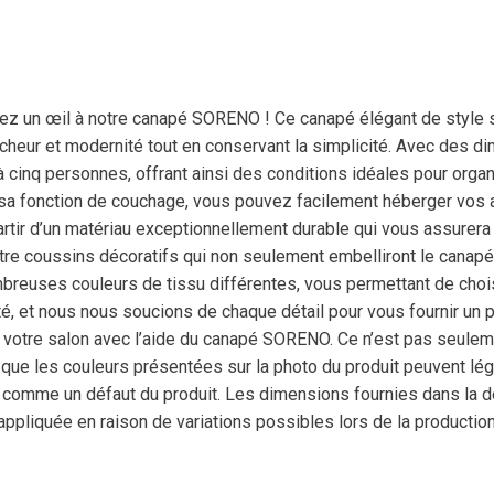
etez un œil à notre canapé SORENO ! Ce canapé élégant de style 
raîcheur et modernité tout en conservant la simplicité. Avec des
à cinq personnes, offrant ainsi des conditions idéales pour or
 sa fonction de couchage, vous pouvez facilement héberger vos 
artir d’un matériau exceptionnellement durable qui vous assurera
e coussins décoratifs qui non seulement embelliront le canapé,
euses couleurs de tissu différentes, vous permettant de choisir
ité, et nous nous soucions de chaque détail pour vous fournir un 
 votre salon avec l’aide du canapé SORENO. Ce n’est pas seuleme
que les couleurs présentées sur la photo du produit peuvent léger
ée comme un défaut du produit. Les dimensions fournies dans la 
 appliquée en raison de variations possibles lors de la production