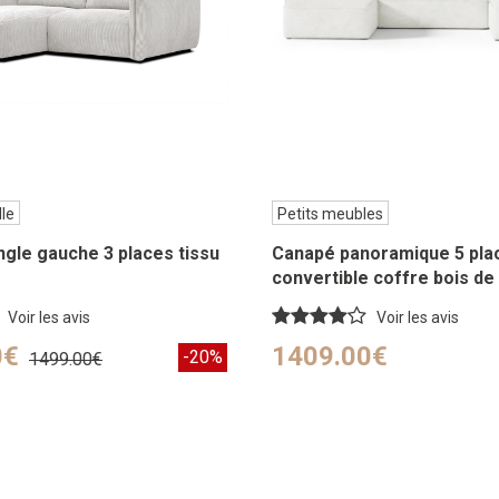
lle
Petits meubles
gle gauche 3 places tissu
Canapé panoramique 5 pla
convertible coffre bois de 
Voir les avis
Voir les avis
0€
1409.00€
-20%
1499.00€