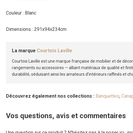
Couleur : Blanc
Dimensions : 291x94x234cm
La marque
Courtois Laville
Courtois Laville est une marque française de mobilier et de décora
rangements ou accessoires — alliant matériaux de qualité et fini
durabilité, séduisant ainsi les amateurs d’intérieurs raffinés et ch
Découvrez également nos collections :
Banquettes
,
Canap
Vos questions, avis et commentaires
Une question sur ce produit ? N'hésitez pas à la poser ici : n