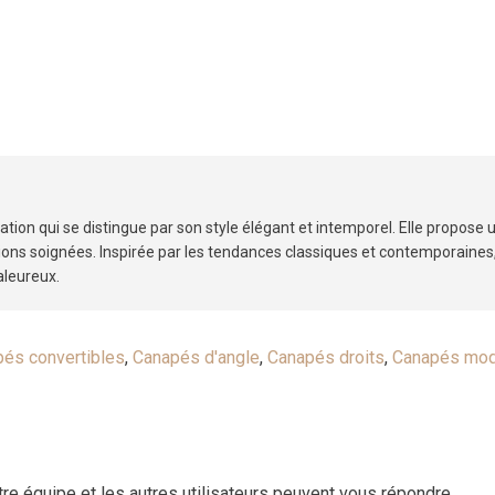
tion qui se distingue par son style élégant et intemporel. Elle propose 
tions soignées. Inspirée par les tendances classiques et contemporaines
aleureux.
és convertibles
,
Canapés d'angle
,
Canapés droits
,
Canapés mod
otre équipe et les autres utilisateurs peuvent vous répondre.