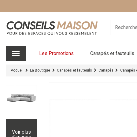
Les Promotions
Canapés et fauteuils
Accueil
La Boutique
Canapés et fauteuils
Canapés
Canapés 
Voir plus
d'images