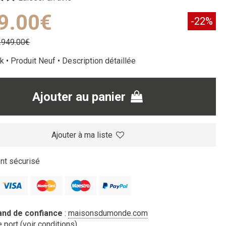
9.00€
-22%
2949.00€
k • Produit Neuf •
Description détaillée
Ajouter au panier
Ajouter à ma liste
t sécurisé
nd de confiance
:
maisonsdumonde.com
 port (
voir conditions
)