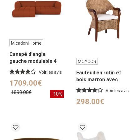
Micadoni Home
Canapé d’angle
gauche modulable 4
MOYCOR
places en tissu 3d
Voir les avis
Fauteuil en rotin et
brique
bois marron avec
1709.00€
coussin
Voir les avis
1899.00€
-10%
298.00€