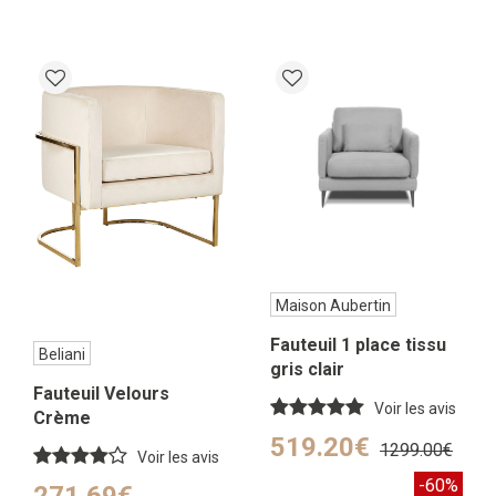
Maison Aubertin
Fauteuil 1 place tissu
Beliani
gris clair
Fauteuil Velours
Voir les avis
Crème
519.20€
1299.00€
Voir les avis
-60%
271.69€