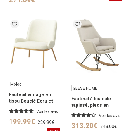
Moloo
GEESE HOME
Fauteuil vintage en
Fauteuil à bascule
tissu Bouclé Ecru et
tapissé, pieds en
métal décor chêne
métal et piétement
Voir les avis
Voir les avis
luge en hêtre
199.99€
229.99€
313.20€
348.00€