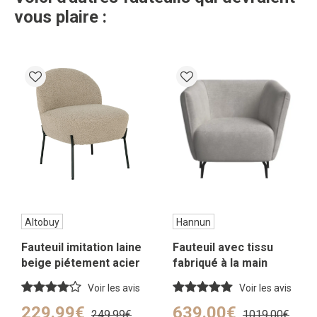
vous plaire :
Altobuy
Hannun
Fauteuil imitation laine
Fauteuil avec tissu
beige piétement acier
fabriqué à la main
noir
couleur gris
Voir les avis
Voir les avis
229.99€
639.00€
249.99€
1019.00€