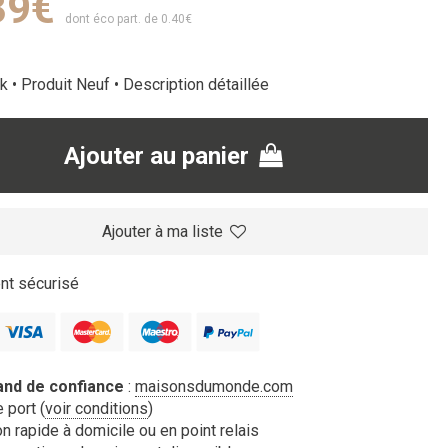
39€
dont éco part. de 0.40€
k • Produit Neuf •
Description détaillée
Ajouter au panier
Ajouter à ma liste
t sécurisé
nd de confiance
:
maisonsdumonde.com
 port (
voir conditions
)
n rapide à domicile ou en point relais