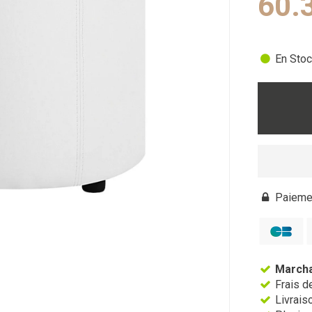
60.
En Stoc
Paiemen
Marcha
Frais de
Livraiso