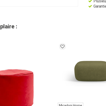
Plusieu
Garantie
laire :
Micadoni Home