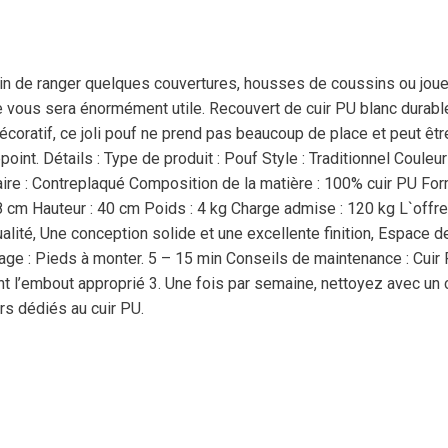
in de ranger quelques couvertures, housses de coussins ou jou
e vous sera énormément utile. Recouvert de cuir PU blanc durable
décoratif, ce joli pouf ne prend pas beaucoup de place et peut êt
. Détails : Type de produit : Pouf Style : Traditionnel Couleur 
aire : Contreplaqué Composition de la matière : 100% cuir PU For
 cm Hauteur : 40 cm Poids : 4 kg Charge admise : 120 kg L`offre 
alité, Une conception solide et une excellente finition, Espace 
ge : Pieds à monter. 5 – 15 min Conseils de maintenance : Cuir PU
sant l’embout approprié 3. Une fois par semaine, nettoyez avec un
rs dédiés au cuir PU.