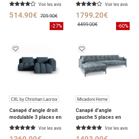
en velours gris
Voir les avis
Voir les avis
514.90€
1799.20€
709.90€
4499.00€
-27%
-60%
CXL by Christian Lacroix
Micadoni Home
Canapé d’angle droit
Canapé d’angle
modulable 3 places en
gauche 5 places en
tissu structurel bleu
tissu velours bleu clair
Voir les avis
Voir les avis
foncé
1369.00€
1403.00€