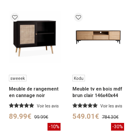
sweeek
Kodu
Meuble de rangement
Meuble tv en bois mdf
en cannage noir
brun clair 146x40x44
cm
Voir les avis
Voir les avis
89.99€
549.01€
99.99€
784.30€
-10%
-30%