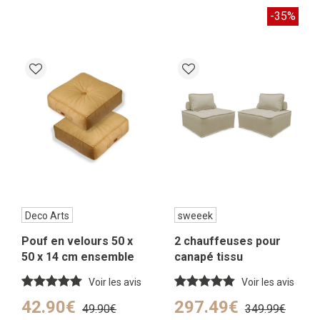
-35%
Deco Arts
sweeek
Pouf en velours 50 x
2 chauffeuses pour
50 x 14 cm ensemble
canapé tissu
de 2 – beige
capitonné beige
Voir les avis
Voir les avis
42.90€
297.49€
49.90€
349.99€