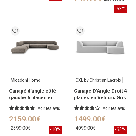
-63%
Micadoni Home
CXL by Christian Lacroix
Canapé d’angle côté
Canapé D’Angle Droit 4
gauche 6 places en
places en Velours Gris
tissu chenille gris
Clair
Voir les avis
Voir les avis
2159.00€
1499.00€
2399.00€
4099.00€
-10%
-63%