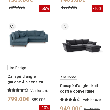
3099.00€
1559.00€
-56%
-10%
Lisa Design
Canapé d’angle
Sia Home
gauche 4 places en
Canapé d’angle droit
tissu bouclette bleu
Voir les avis
coffre convertible
nuit
velours gris graphite
799.00€
889.00€
Voir les avis
257cm
949.00€
-10%
2599.00€