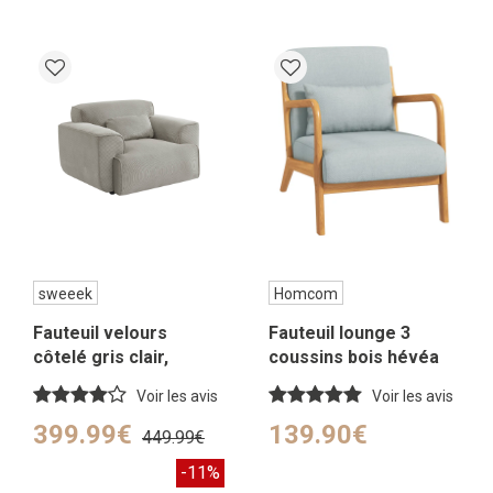
sweeek
Homcom
Fauteuil velours
Fauteuil lounge 3
côtelé gris clair,
coussins bois hévéa
coussin fourni
aspect lin gris
Voir les avis
Voir les avis
399.99€
139.90€
449.99€
-11%