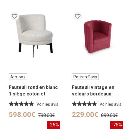
Atmooz
Potiron Paris
Fauteuil rond en blanc
Fauteuil vintage en
1 siège coton et
velours bordeaux
viscose
Voir les avis
Voir les avis
598.00€
229.00€
798.00€
899.00€
-25%
-75%